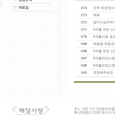
진주 짜장면사
1174
목화
1173
엄마더김치찌개
1172
6개월 연장 신
1171
6개월사용 송
1170
배달앱 연동관
1169
6개월 연장 신
1168
6개월연장신청
1167
6개월연장신청
1166
연장해주세요
1165