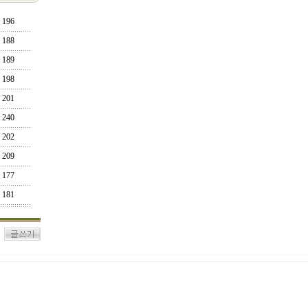
196
188
189
198
201
240
202
209
177
181