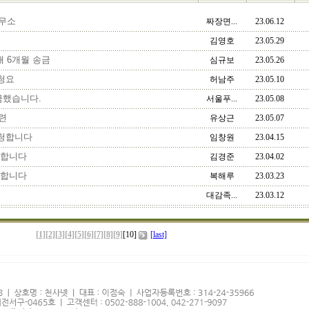
무소
짜장면...
23.06.12
김영호
23.05.29
 6개월 송금
심규보
23.05.26
청요
허남주
23.05.10
금했습니다.
서울푸...
23.05.08
련
유상근
23.05.07
청합니다
임창원
23.04.15
합니다
김경준
23.04.02
합니다
복해루
23.03.23
대감족...
23.03.12
[1]
[2]
[3]
[4]
[5]
[6]
[7]
[8]
[9]
[10]
[last]