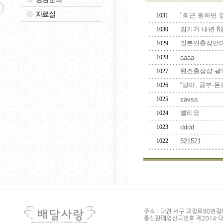
"최근 원하던 일 
1031
임기가 내년 8월까
1030
일본인출장안마 신
1029
1028
aaaa
원조출장샵 광역시
1027
“딸아, 공부·돈보다
1026
1025
savsa
빨리요
1024
1023
dddd
1022
521521