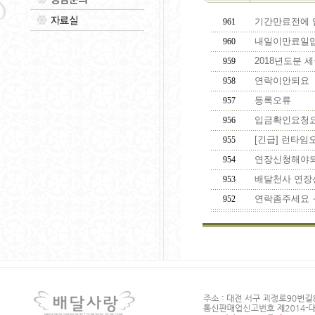
기간만료전에 입금
961
내일이만료일입니
960
2018년도분 
959
연락이안되요
958
등록오류
957
입금확인요청
956
[긴급] 런타임
955
연장신청해야되요
954
배달천사 연장
953
연락좀주세요 
952